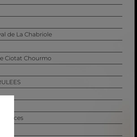
val de La Chabriole
 de Ciotat Chourmo
BRULEES
- Enlaces