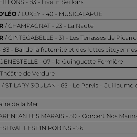
EILLONS
- 83 - Live in Seillons
D'LÉO
LUXEY
- 40 - MUSICALARUE
R
CHAMPAGNAT
- 23 - La Naute
R
CINTEGABELLE
- 31 - Les Terrasses de Picarr
 83 - Bal de la fraternité et des luttes citoyennes
GENESTELLE
- 07 - la Guinguette Fermière
 Théâtre de Verdure
Z
ST LARY SOULAN
- 65 - Le Parvis - Guillaum
âtre de la Mer
ARENTAN LES MARAIS
- 50 - Concert Nos Marins
ESTIVAL FEST'IN ROBINS
- 26