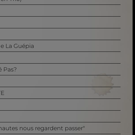
de La Guépia
ué Pas?
TE
s hautes nous regardent passer"