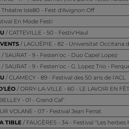
- Théatre Isle80 - Fest d'Avignon Off
stival En Mode Festi
PU
CATTEVILLE
- 50 - Festiv'Haul
OVENTS
LAGUÉPIE
- 82 - Universitat Occitana 
Z
SAURAT
- 9 - Festen'oc - Duo Capel Lopez
Z
SAURAT
- 9 - Festen'oc - G. Lopez Trio - Perq
PU
CLAMECY
- 89 - Festival des 50 ans de l'ACL
D'LÉO
ORRY-LA-VILLE
- 60 - LE LAVOIR EN FÊ
BELLEY
- 01 - Grand Caf’
SUR VOLANE
- 07 - Festival Jean Ferrat
A TIBLE
FAUGÈRES
- 34 - Festival "Les herbe