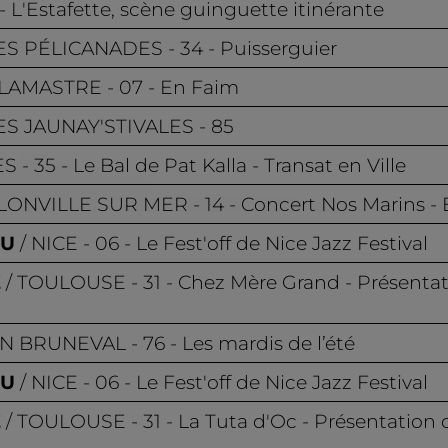
 - L'Estafette, scène guinguette itinérante
ES PÉLICANADES
- 34 - Puisserguier
LAMASTRE
- 07 - En Faim
ES JAUNAY'STIVALES
- 85
ES
- 35 - Le Bal de Pat Kalla - Transat en Ville
LONVILLE SUR MER
- 14 - Concert Nos Marins - 
PU
NICE
- 06 - Le Fest'off de Nice Jazz Festival
Z
TOULOUSE
- 31 - Chez Mère Grand - Présentat
IN BRUNEVAL
- 76 - Les mardis de l’été
PU
NICE
- 06 - Le Fest'off de Nice Jazz Festival
Z
TOULOUSE
- 31 - La Tuta d'Oc - Présentation 