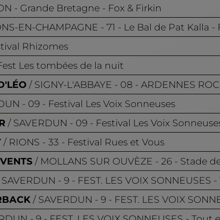
ON
- Grande Bretagne - Fox & Firkin
ONS-EN-CHAMPAGNE
- 71 - Le Bal de Pat Kalla -
stival Rhizomes
 Fest Les tombées de la nuit
D'LÉO
SIGNY-L'ABBAYE
- 08 - ARDENNES ROC
DUN
- 09 - Festival Les Voix Sonneuses
R
SAVERDUN
- 09 - Festival Les Voix Sonneuse
T
RIONS
- 33 - Festival Rues et Vous
OVENTS
MOLLANS SUR OUVÈZE
- 26 - Stade d
SAVERDUN
- 9 - FEST. LES VOIX SONNEUSES 
RBACK
SAVERDUN
- 9 - FEST. LES VOIX SON
ERDUN
- 9 - FEST. LES VOIX SONNEUSES - Tou