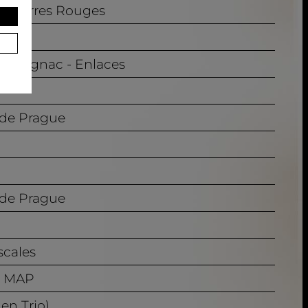
Les Terres Rouges
 Baffignac - Enlaces
 de Prague
 de Prague
scales
so MAP
 en Trio)