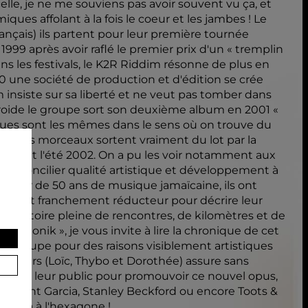
lle, je ne me souviens pas avoir souvent vu ça, et
iques affolant à la fois le coeur et les jambes ! Le
ançais) ils partent pour leur première tournée
999 après avoir raflé le premier prix d'un « tremplin
dans les festivals, le K2R Riddim résonne de plus en
00 une société de production et d'édition se crée
m insiste sur sa liberté et ne veut pas tomber dans
 froide le groupe sort son deuxième album en 2001 «
stiques sont les mêmes dans le sens où on trouve du
é et des morceaux sortent vraiment du lot par la
s pendant l'été 2002. On a pu les voir notamment aux
upe : « concilier qualité artistique et développement à
coeur de 50 ans de musique jamaïcaine, ils ont
 faux et franchement réducteur pour décrire leur
le histoire pleine de rencontres, de kilomètres et de
aphonik », je vous invite à lire la chronique de cet
 le groupe pour des raisons visiblement artistiques
hanteurs (Loïc, Thybo et Dorothée) assure sans
ntre de leur public pour promouvoir ce nouvel opus,
 Sergent Garcia, Stanley Beckford ou encore Toots &
e faya à l'hexagone !