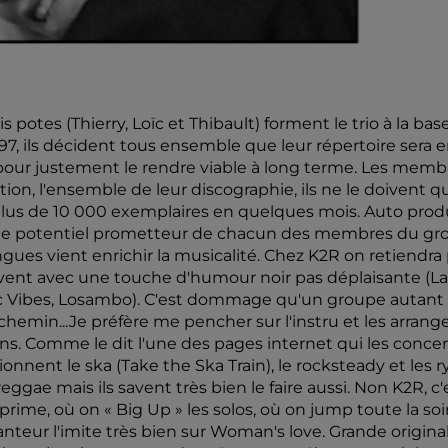
potes (Thierry, Loïc et Thibault) forment le trio à la base 
, ils décident tous ensemble que leur répertoire sera en
pour justement le rendre viable à long terme. Les memb
on, l'ensemble de leur discographie, ils ne le doivent 
 plus de 10 000 exemplaires en quelques mois. Auto prod
e le potentiel prometteur de chacun des membres du grou
 langues vient enrichir la musicalité. Chez K2R on retiend
crivent avec une touche d'humour noir pas déplaisante (L
sic Vibes, Losambo). C'est dommage qu'un groupe autant
e chemin...Je préfère me pencher sur l'instru et les arr
iens. Comme le dit l'une des pages internet qui les concer
ionnent le ska (Take the Ska Train), le rocksteady et les r
reggae mais ils savent très bien le faire aussi. Non K2R,
ime, où on « Big Up » les solos, où on jump toute la soiré
hanteur l'imite très bien sur Woman's love. Grande origina