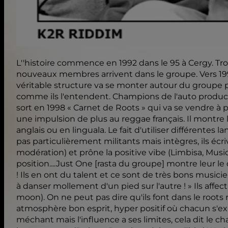
L''histoire commence en 1992 dans le 95 à Cergy. Trois 
nouveaux membres arrivent dans le groupe. Vers 1997
véritable structure va se monter autour du groupe 
comme ils l'entendent. Champions de l'auto producti
sort en 1998 « Carnet de Roots » qui va se vendre à
une impulsion de plus au reggae français. Il montr
anglais ou en linguala. Le fait d'utiliser différentes
pas particulièrement militants mais intègres, ils é
modération) et prône la positive vibe (Limbisa, Mu
position....Just One [rasta du groupe] montre leur l
! Ils en ont du talent et ce sont de très bons music
à danser mollement d'un pied sur l'autre ! » Ils affect
moon). On ne peut pas dire qu'ils font dans le roots 
atmosphère bon esprit, hyper positif où chacun s'expr
méchant mais l'influence a ses limites, cela dit le c