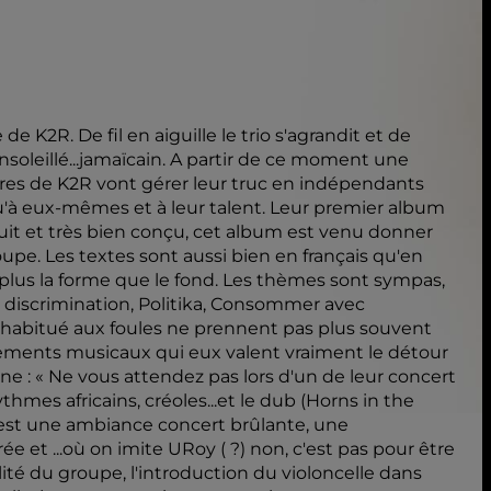
de K2R. De fil en aiguille le trio s'agrandit et de
soleillé...jamaïcain. A partir de ce moment une
res de K2R vont gérer leur truc en indépendants
qu'à eux-mêmes et à leur talent. Leur premier album
uit et très bien conçu, cet album est venu donner
pe. Les textes sont aussi bien en français qu'en
ra plus la forme que le fond. Les thèmes sont sympas,
a discrimination, Politika, Consommer avec
 habitué aux foules ne prennent pas plus souvent
angements musicaux qui eux valent vraiment le détour
ne : « Ne vous attendez pas lors d'un de leur concert
ythmes africains, créoles...et le dub (Horns in the
 c'est une ambiance concert brûlante, une
e et ...où on imite URoy ( ?) non, c'est pas pour être
lité du groupe, l'introduction du violoncelle dans