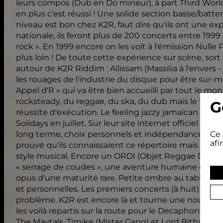
leurs compos (Dub en Do mineur), à part Third World
en plus c'est réussi ! Une solide section basse/batter
niveau est bon chez K2R, faut dire qu'ils ont une ex
nationale, ils feront plus de 200 concerts entre 1999
rock ». En 1999 encore on les voit à l'émission Nulle 
plus loin ! De toute cette expérience sur scène, sor
autour de K2R Riddim : Aïlissam (Massilia à l'envers 
les rouages de l'industrie du disque pour être sur-m
Appel d'R » qui va être bien accueilli par tout le mo
rocksteady, du reggae, du ska, du dub mais le tout e
G
réussite d'exécution. Le feeling jazzy jamaican est 
Solidays en juillet. Sur leur site internet officiel que
long terme, choix personnels et indépendance ». K2R
Ce 
afi
prouvé qu'ils connaissaient ce répertoire mais atte
style musical. Encore un ORDI (Objet Reggae Difficil
« serrage de coudes », une aventure humaine et music
opus d'une maturité rare. Petite ombre au tableau, e
et personnelles. Les premiers concerts (à huit) se 
problème. K2R est encore là et tourne une nouvelle 
les voilà repartis sur la route pour le Decaphonik 
The Maytals. Timike (Mister Gang) et Lord Bithume (