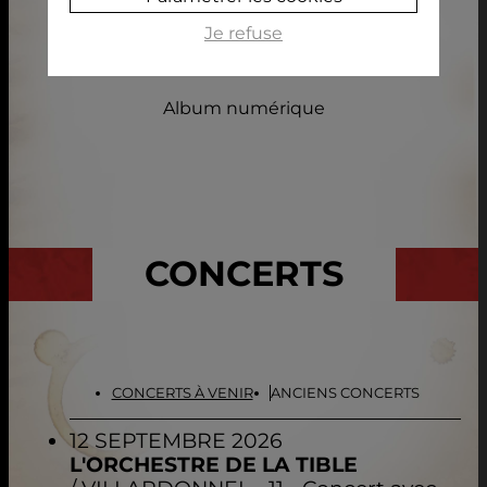
Je refuse
ARA SE PRENEM LA MAN
Album numérique
CONCERTS
CONCERTS À VENIR
ANCIENS CONCERTS
12 SEPTEMBRE 2026
L'ORCHESTRE DE LA TIBLE