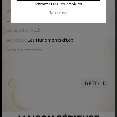
Date de sortie : 10/06/2015
Paramétrer les cookies
Editeur : Madame Léo
Je refuse
EAN / ISBN : 3760063731125
Code prix : 1R021
Artiste(s) :
Les Hurlements d'Léo
Nombre de titres : 26
RETOUR