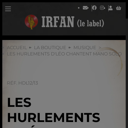
ACCUEIL
LA BOUTIQUE
MUSIQUE
LES HURLEMENTS D'LÉO CHANTENT MANO SOLO
RÉF. HDL12/13
LES
HURLEMENTS