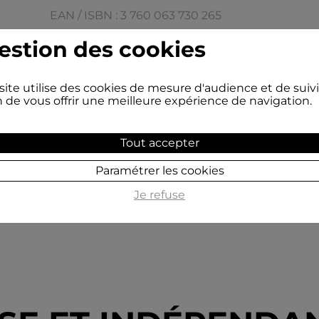
EAN / ISBN : 3 760 063 730 265
Code prix : 1R010
estion des cookies
Editeur : Irfan, le label
site utilise des cookies de mesure d'audience et de suivi
Artiste(s) :
Les Barbarins Fourchus
n de vous offrir une meilleure expérience de navigation.
Nombre de titres : 15
Tout accepter
Paramétrer les cookies
Je refuse