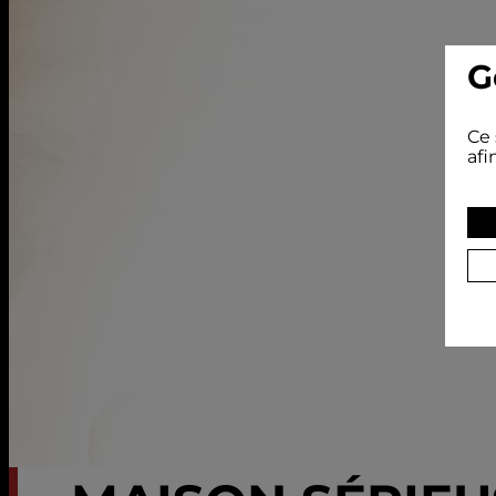
G
Ce 
afi