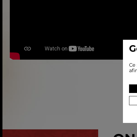
G
Ce 
afi