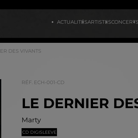
ACTUALITÉS
ARTISTES
CONCERT
ER DES VIVANTS
RÉF. ECH-001-CD
LE DERNIER DE
Marty
CD DIGISLEEVE