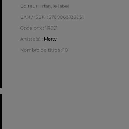
Editeur : Irfan, le label
EAN / ISBN : 3760063733051
Code prix : 1R021
Artiste(s) :
Marty
Nombre de titres : 10