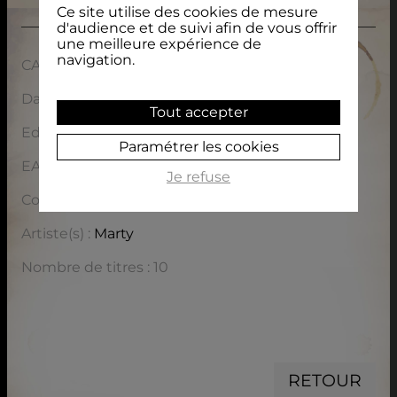
Ce site utilise des cookies de mesure
d'audience et de suivi afin de vous offrir
une meilleure expérience de
navigation.
CARACTÉRISTIQUES
Date de sortie : 22/06/2026
Tout accepter
Editeur : Irfan, le label
Paramétrer les cookies
EAN / ISBN : 3760063733051
Je refuse
Code prix : 1R021
Artiste(s) :
Marty
Nombre de titres : 10
RETOUR