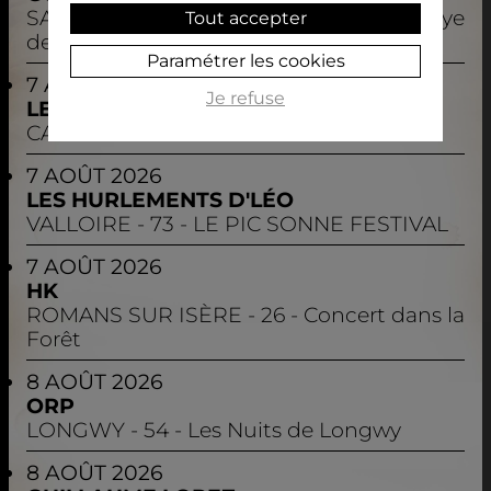
SAINT-AFFRIQUE
- 12 - Festival de l'Abbaye
Tout accepter
de Sylvanès - Enlaces
Paramétrer les cookies
7 AOÛT 2026
Je refuse
LES BARBEAUX
CAMPLONG D'AUDE
- 11 - Les Estivales
7 AOÛT 2026
LES HURLEMENTS D'LÉO
VALLOIRE
- 73 - LE PIC SONNE FESTIVAL
7 AOÛT 2026
HK
ROMANS SUR ISÈRE
- 26 - Concert dans la
Forêt
8 AOÛT 2026
ORP
LONGWY
- 54 - Les Nuits de Longwy
8 AOÛT 2026