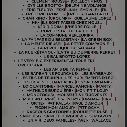
CLÉMENT ROUSSE
COLLECTIF NOS
CYRILLE BROTTO
DELPHINE VOLANGE
ERIC FLEURY
ESKELINA
EYO'NLÉ
FIL
FRÉDÉRIC FROMET
FRÉDO
GARI GRÈU
GRAN KINO
GROUMPF
GUILLAUME LOPEZ
HK
ILS SONT PASSÉS CHEZ NOUS...
K2R RIDDIM
L'HERBE FOLLE
L'ORCHESTRE DE LA TIBLE
LA COMMUNE REFLEURIRA
LA FANFARE DU BELGISTAN
LA GREEN BOX
LA MEUTE RIEUSE
LA PETITE COMPAGNIE
LA RÉPUBLIQUE DU SAUVAGE
LA RUE KÉTANOU
LA TRIBU DE PIERRE PERRET
LE BAL BROTTO LOPEZ
LE VERY BIG EXPÉRIMENTAL TOUBIFRI
ORCHESTRA
LES AMIS DE TA FEMME
LES BARBARINS FOURCHUS
LES BARBEAUX
LES FILS DE TEUHPU
LES HURLEMENTS D'LÉO
LES OGRES DE BARBACK
LES SALTIMBANKS
LOIC LANTOINE
MARCEL KANCHE
MARTY
MATHILDE BURGUIÈRE
MON P'TIT LOUP
MONOFOCUS
MOUSSU T & LEI JOVENTS
MULTI-INTERPRÈTES
NÉRY
ORAMA
ORP
ORTIE
PAT KALLA
PAUL D'AMOUR
PICON MON AMOUR
PITT OCHA
RAGEOUS GRATOONS
ROULIETTE RUSE
SAMBUCA
SAMUEL BURGUIÈRE
SEMTAZONE
UN AIR, DEUX FAMILLES
W5!
WALLACE