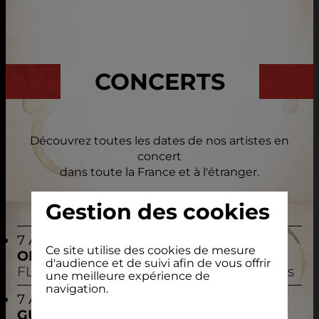
CONCERTS
Découvrez toutes les dates de nos artistes en
concert
dans toute la France et à l'étranger.
Gestion des cookies
7 AOÛT 2026
Ce site utilise des cookies de mesure
ORP
d'audience et de suivi afin de vous offrir
FLAVIGNAC
- 87 - Ecofestival Les Carrioles
une meilleure expérience de
navigation.
7 AOÛT 2026
GUILLAUME LOPEZ