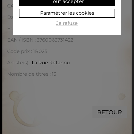
Tout accepter
CARACTÉRISTIQUES
Paramétrer les cookies
Date de sortie : 01/01/2014
Je refuse
Editeur : LRK Prod
EAN / ISBN : 3760063731422
Code prix : 1R025
Artiste(s) :
La Rue Kétanou
Nombre de titres : 13
RETOUR