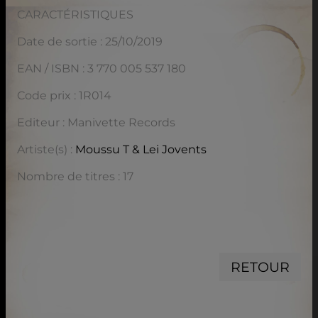
CARACTÉRISTIQUES
Date de sortie : 25/10/2019
EAN / ISBN : 3 770 005 537 180
Code prix : 1R014
Editeur : Manivette Records
Artiste(s) :
Moussu T & Lei Jovents
Nombre de titres : 17
RETOUR