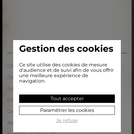
Gestion des cookies
Ce site utilise des cookies de mesure
CARACTÉRISTIQUES
d'audience et de suivi afin de vous offrir
une meilleure expérience de
Date de sortie : 23/09/2016
navigation.
Editeur : Manivette Records
Tout accepter
EAN / ISBN : 3770005537159
Paramétrer les cookies
Code prix : 1R014
Je refuse
Artiste(s) :
Moussu T & Lei Jovents