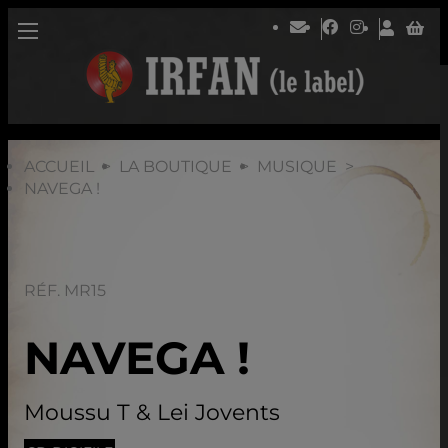
ACCUEIL
LA BOUTIQUE
MUSIQUE
NAVEGA !
RÉF. MR15
NAVEGA !
Moussu T & Lei Jovents