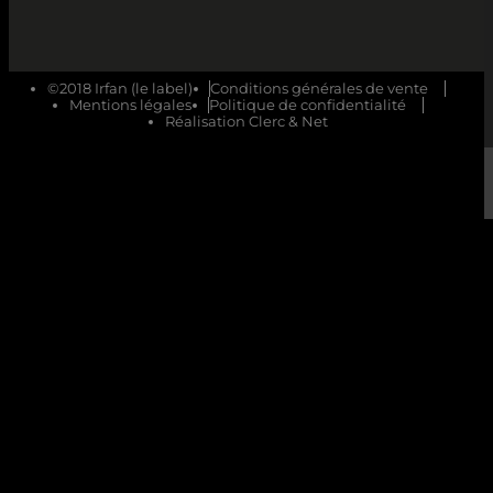
©2018 Irfan (le label)
Conditions générales de vente
Mentions légales
Politique de confidentialité
Réalisation Clerc & Net