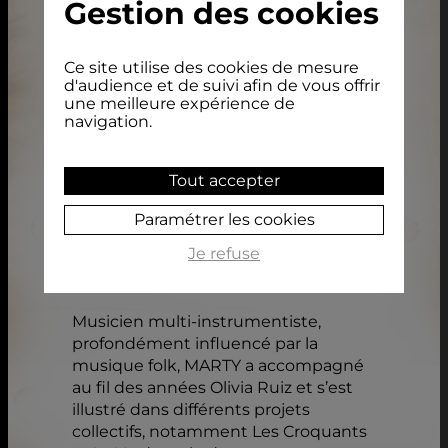
Gestion des cookies
Marty
[Album : cd & vinyle]
Ce site utilise des cookies de mesure
d'audience et de suivi afin de vous offrir
une meilleure expérience de
navigation.
Vinyle :
Vinyle simple / Pochette carton simple
Tout accepter
350g / Insert 4 pages / 10 titres – Durée : 33 min – 295
g
Paramétrer les cookies
CD : Digisleeve 6 pages / Livret 12
Je refuse
pages/ 1 CD / 10 titres – Durée : 33
minutes – 53 g
Musicien multi-instrumentiste,
profondément influencé par la
musique folk, MARTY a accompagné
au fil des années Olivia Ruiz et s’est
illustré dans différents projets
collectifs, notamment Les Croquants